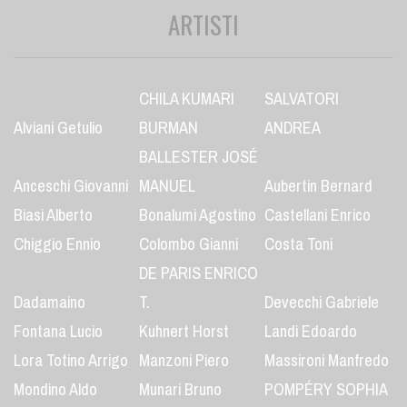
ARTISTI
CHILA KUMARI
SALVATORI
Alviani Getulio
BURMAN
ANDREA
BALLESTER JOSÉ
Anceschi Giovanni
MANUEL
Aubertin Bernard
Biasi Alberto
Bonalumi Agostino
Castellani Enrico
Chiggio Ennio
Colombo Gianni
Costa Toni
DE PARIS ENRICO
Dadamaino
T.
Devecchi Gabriele
Fontana Lucio
Kuhnert Horst
Landi Edoardo
Lora Totino Arrigo
Manzoni Piero
Massironi Manfredo
Mondino Aldo
Munari Bruno
POMPÉRY SOPHIA