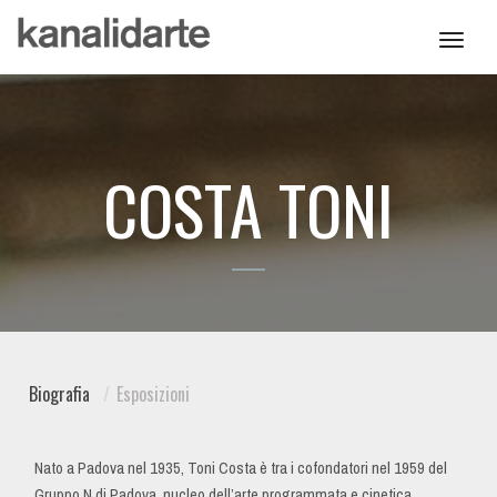
Toggl
navig
COSTA TONI
Biografia
Esposizioni
Nato a Padova nel 1935, Toni Costa è tra i cofondatori nel 1959 del
Gruppo N di Padova, nucleo dell’arte programmata e cinetica