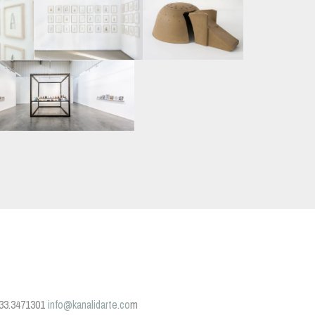
 333.3471301
info@kanalidarte.co
m