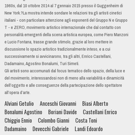
1960s, dal 10 ottobre 2014 al 7 gennaio 2015 presso il Guggenheim di
New York.?La mostra intende sondare le relazioni tra gli artisti cinetici
italiani - con particolare attenzione agli esponenti del Gruppo N e Gruppo
T - e ZERO, movimento artistico internazionale che dal contatto con
personalità emergenti della scena artistica europea, come Piero Manzoni
e Lucio Fontana, trasse grande stimolo, grazie al loro mettere in
discussione lo spazio artistico tradizionalmente inteso, e a cui
successivamente si avvicinarono, tra gli altri, Enrico Castellani,
Dadamaino, Agostino Bonalumi, Turi Simeti.
Gli artisti sono accomunati dal focus tematico dello spazio, della luce e
del movimento, interessandosi non di meno alla variabilità e dinamicità
dell’oggetto e alle conseguenze della partecipazione dello spettatore
all’opera d’arte.
Alviani Getulio
Anceschi Giovanni
Biasi Alberto
Bonalumi Agostino
Boriani Davide
Castellani Enrico
Chiggio Ennio
Colombo Gianni
Costa Toni
Dadamaino
Devecchi Gabriele
Landi Edoardo