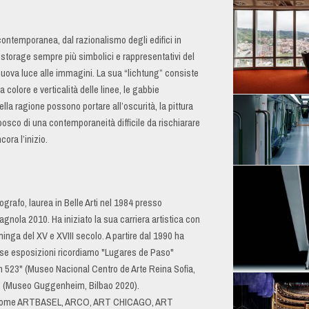
contemporanea, dal razionalismo degli edifici in
lo storage sempre più simbolici e rappresentativi del
 nuova luce alle immagini. La sua “lichtung” consiste
a colore e verticalità delle linee, le gabbie
ella ragione possono portare all’oscurità, la pittura
sco di una contemporaneità difficile da rischiarare
ora l’inizio.
ografo, laurea in Belle Arti nel 1984 presso
nola 2010. Ha iniziato la sua carriera artistica con
mminga del XV e XVIII secolo. A partire dal 1990 ha
rose esposizioni ricordiamo "Lugares de Paso"
n 523" (Museo Nacional Centro de Arte Reina Sofia,
r" (Museo Guggenheim, Bilbao 2020).
stre come ARTBASEL, ARCO, ART CHICAGO, ART