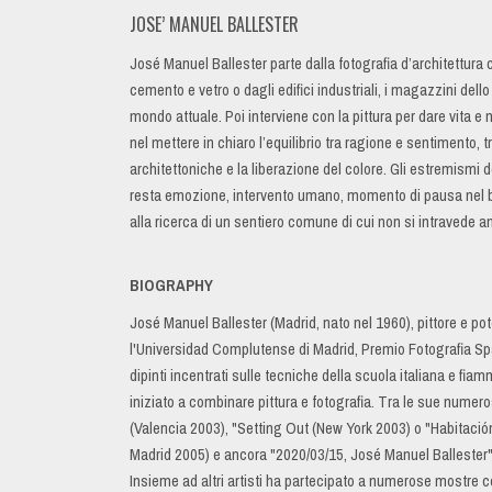
JOSE’ MANUEL BALLESTER
José Manuel Ballester parte dalla fotografia d’architettura 
cemento e vetro o dagli edifici industriali, i magazzini del
mondo attuale. Poi interviene con la pittura per dare vita e
nel mettere in chiaro l’equilibrio tra ragione e sentimento, tr
architettoniche e la liberazione del colore. Gli estremismi d
resta emozione, intervento umano, momento di pausa nel bo
alla ricerca di un sentiero comune di cui non si intravede anc
BIOGRAPHY
José Manuel Ballester (Madrid, nato nel 1960), pittore e pot
l'Universidad Complutense di Madrid, Premio Fotografia Spag
dipinti incentrati sulle tecniche della scuola italiana e fia
iniziato a combinare pittura e fotografia. Tra le sue nume
(Valencia 2003), "Setting Out (New York 2003) o "Habitació
Madrid 2005) e ancora "2020/03/15, José Manuel Balleste
Insieme ad altri artisti ha partecipato a numerose mo