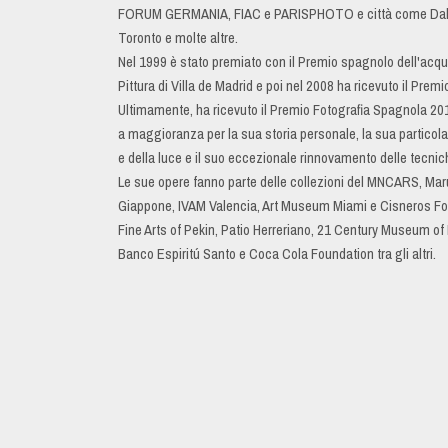
FORUM GERMANIA, FIAC e PARISPHOTO e città come Dallas
Toronto e molte altre.
Nel 1999 è stato premiato con il Premio spagnolo dell'acqua
Pittura di Villa de Madrid e poi nel 2008 ha ricevuto il Prem
Ultimamente, ha ricevuto il Premio Fotografia Spagnola 2010
a maggioranza per la sua storia personale, la sua particola
e della luce e il suo eccezionale rinnovamento delle tecnic
Le sue opere fanno parte delle collezioni del MNCARS, M
Giappone, IVAM Valencia, Art Museum Miami e Cisneros Fo
Fine Arts of Pekin, Patio Herreriano, 21 Century Museum o
Banco Espiritú Santo e Coca Cola Foundation tra gli altri.