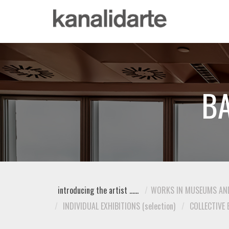
BA
introducing the artist ......
WORKS IN MUSEUMS AND
INDIVIDUAL EXHIBITIONS (selection)
COLLECTIVE E