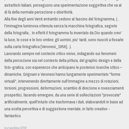
astrattisti italiani, perseguono una sperimentazione soggettiva che va al
di là della normale percezione o obiettività.
Alla fine degli anni Venti entrambi cedono al fascino del fotogramma, (..
l'immagine luminosa ottenuta senza la macchina fotografica, segreto
della fotografia... In effetti il fotogramma fu inventato da Dio quando creo'
la luce, le cose e le loro ombre; gli uomini, piu' tardi, sono riusciti a fissarle
sulla carta fotografica [Veronesi_1956]...).
Lavorando sempre nel contesto ottico visivo, indagando sui fenomeni
della percezione sia nel contesto della pittura, del graphic design e della
foto-grafica, con esperienze che anticipano le posteriori ricerche ottico –
dinamiche, Grignani e Veronesi hanno lungamente sperimentato "forme
virtuali", intervenendo direttamente sull'immagine a mezzo di rotazioni,
torsioni, progressioni, deformazioni, scambio di direzione e rovesciamenti
prospettici, facendo emergere, da una serie di sollecitazioni "provocate"
artificialmente, quell'intuito che trasformava i dati, elaborandoli in base ad
una scelta percettiva e di suggestione mentale, in fatto creativo -
fantastico.
locandina PDF