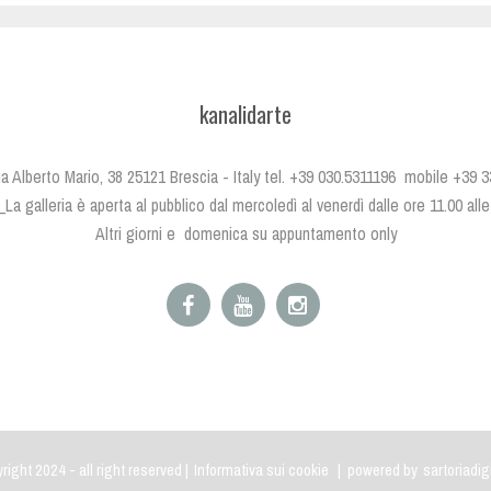
kanalidarte
 Via Alberto Mario, 38 25121 Brescia - Italy tel. +39 030.5311196 mobile +39
i_La galleria è aperta al pubblico dal mercoledì al venerdì dalle ore 11.00 all
Altri giorni e domenica su appuntamento only
right 2024 - all right reserved |
Informativa sui cookie
| powered by
sartoriadig