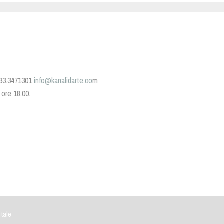
 333.3471301
info@kanalidarte.co
m
e ore 18.00.
itale