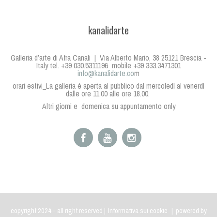
kanalidarte
Galleria d’arte di Afra Canali | Via Alberto Mario, 38 25121 Brescia -
Italy tel. +39 030.5311196 mobile +39 333.3471301
info@kanalidarte.co
m
orari estivi_La galleria è aperta al pubblico dal mercoledì al venerdì
dalle ore 11.00 alle ore 18.00.
Altri giorni e domenica su appuntamento only
copyright 2024 - all right reserved |
Informativa sui cookie
| powered by