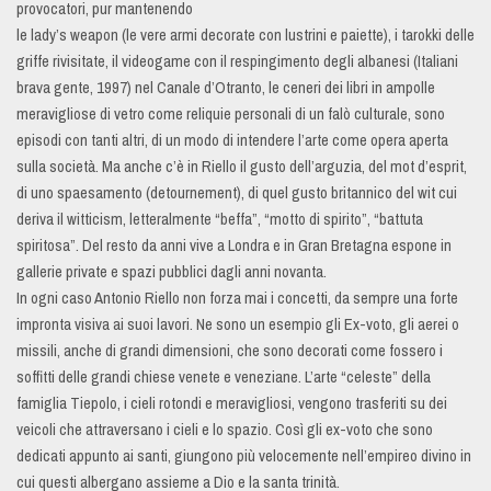
provocatori, pur mantenendo
le lady’s weapon (le vere armi decorate con lustrini e paiette), i tarokki delle
griffe rivisitate, il videogame con il respingimento degli albanesi (Italiani
brava gente, 1997) nel Canale d’Otranto, le ceneri dei libri in ampolle
meravigliose di vetro come reliquie personali di un falò culturale, sono
episodi con tanti altri, di un modo di intendere l’arte come opera aperta
sulla società. Ma anche c’è in Riello il gusto dell’arguzia, del mot d’esprit,
di uno spaesamento (detournement), di quel gusto britannico del wit cui
deriva il witticism, letteralmente “beffa”, “motto di spirito”, “battuta
spiritosa”. Del resto da anni vive a Londra e in Gran Bretagna espone in
gallerie private e spazi pubblici dagli anni novanta.
In ogni caso Antonio Riello non forza mai i concetti, da sempre una forte
impronta visiva ai suoi lavori. Ne sono un esempio gli Ex-voto, gli aerei o
missili, anche di grandi dimensioni, che sono decorati come fossero i
soffitti delle grandi chiese venete e veneziane. L’arte “celeste” della
famiglia Tiepolo, i cieli rotondi e meravigliosi, vengono trasferiti su dei
veicoli che attraversano i cieli e lo spazio. Così gli ex-voto che sono
dedicati appunto ai santi, giungono più velocemente nell’empireo divino in
cui questi albergano assieme a Dio e la santa trinità.