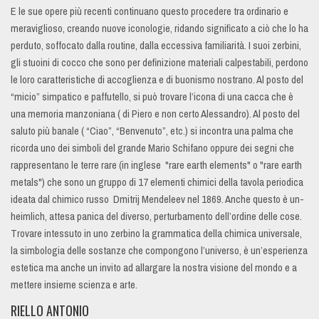
E le sue opere più recenti continuano questo procedere tra ordinario e
meraviglioso, creando nuove iconologie, ridando significato a ciò che lo ha
perduto, soffocato dalla routine, dalla eccessiva familiarità. I suoi zerbini,
gli stuoini di cocco che sono per definizione materiali calpestabili, perdono
le loro caratteristiche di accoglienza e di buonismo nostrano. Al posto del
“micio” simpatico e paffutello, si può trovare l’icona di una cacca che è
una memoria manzoniana ( di Piero e non certo Alessandro). Al posto del
saluto più banale ( “Ciao”, “Benvenuto”, etc.) si incontra una palma che
ricorda uno dei simboli del grande Mario Schifano oppure dei segni che
rappresentano le terre rare (in inglese "rare earth elements" o "rare earth
metals") che sono un gruppo di 17 elementi chimici della tavola periodica
ideata dal chimico russo Dmitrij Mendeleev nel 1869. Anche questo è un-
heimlich, attesa panica del diverso, perturbamento dell’ordine delle cose.
Trovare intessuto in uno zerbino la grammatica della chimica universale,
la simbologia delle sostanze che compongono l’universo, è un’esperienza
estetica ma anche un invito ad allargare la nostra visione del mondo e a
mettere insieme scienza e arte.
RIELLO ANTONIO