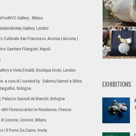
ePoolNYC Gallery , Milano
deinBritaly Gallery, London
o Culturale San Francesco, Arcevia ( Ancona )
ico Gaetano Filangieri, Napoli
n
allery e Viola Emaldi, Boutique Dodo, London
e, a cura di / curated by
Sabrina Samorì e Silvia
EXHIBITIONS
 Bargellini, Bologna
ry, Palazzo Sassoli de’Bianchi, Bologna
A
-AIR Florence Artist in Residence, Firenze
 di Lissone, Lissone, Milano
ico / Il Pomo Da Damo, Imola
O