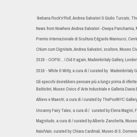
Ikebana Rock'n'Roll, Andrea Salvatori & Giulio Turcato, Th
News from Nowhere Andrea Salvatori -Deepa Panchamia, Ma
Premio Internazionale di Scultura Edgardo Mannucci, Centr
Otium cum Dignitate, Andrea Salvatori, scultore, Museo Civ
2016 - OOPS!… I Did It again, Madeinbritaly Gallery, Londo
2016 - White & Witty, a cura di / curated by
Madeinbritaly G
Gli specchi dovrebbero pensare più a lungo prima di rifletter
Battistini, Museo Civico d' Arte Industriale e Galleria Davia
Allievo e Maestri, a cura di / curated by ThePoolNYC Galle
Uncanny Fairy Tales, a cura di /
curated by Elena Magini, F
Magnitudo, a cura di / curated by Alberto Zanchetta, Museo
Naiv/Vain, curated by Chiara Cardinali, Museo di S. Domen