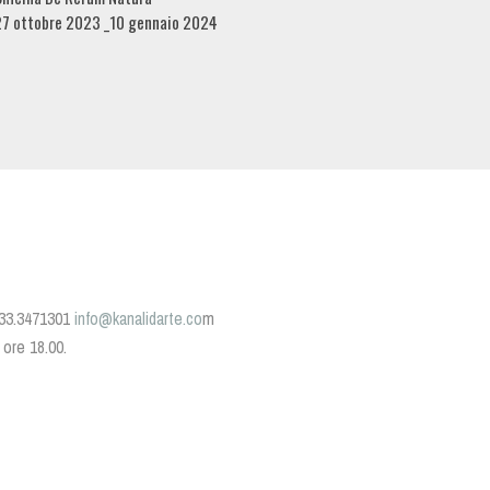
27 ottobre 2023 _10 gennaio 2024
 333.3471301
info@kanalidarte.co
m
e ore 18.00.