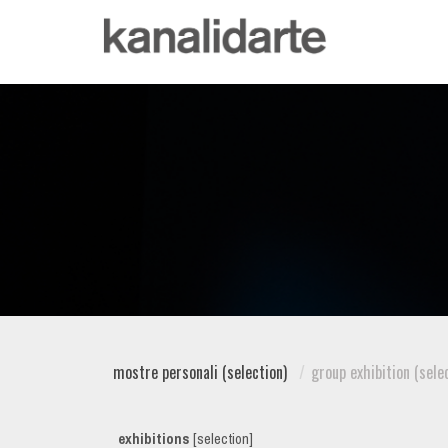
mostre personali (selection)
group exhibition (sele
exhibitions
[selection]